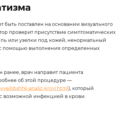
атизма
ет быть поставлен на основании визуального
ктор проверит присутствие симптоматических
сыпь или узелки под кожей, ненормальный
я с помощью выполнения определенных
н ранее, врач направит пациента
робнее об этой процедуре —
e/obshhij-analiz-krovi.html
), который
 с возможной инфекцией в крови.