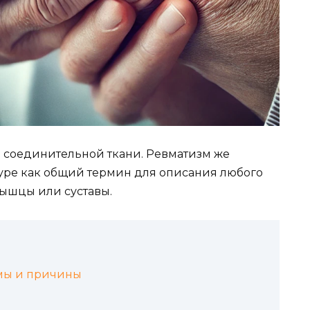
е соединительной ткани. Ревматизм же
уре как общий термин для описания любого
мышцы или суставы.
мы и причины