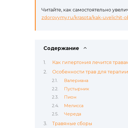
Читайте, как самостоятельно увел
zdorovymy.ru/krasota/kak-uvelichit-
Содержание
Как гипертония лечится трава
Особенности трав для терапи
Валериана
Пустырник
Пион
Мелисса
Череда
Травяные сборы