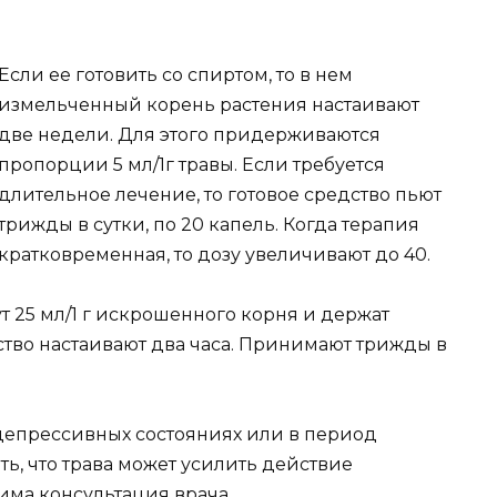
Если ее готовить со спиртом, то в нем
измельченный корень растения настаивают
две недели. Для этого придерживаются
пропорции 5 мл/1г травы. Если требуется
длительное лечение, то готовое средство пьют
трижды в сутки, по 20 капель. Когда терапия
кратковременная, то дозу увеличивают до 40.
ут 25 мл/1 г искрошенного корня и держат
ство настаивают два часа. Принимают трижды в
депрессивных состояниях или в период
ть, что трава может усилить действие
има консультация врача.