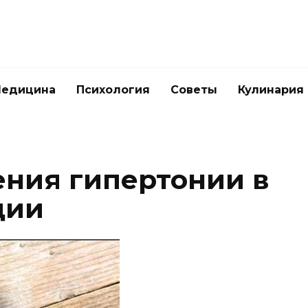
едицина
Психология
Советы
Кулинария
ения гипертонии в
дии