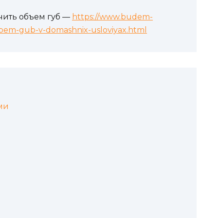
ичить объем губ —
https://www.budem-
obem-gub-v-domashnix-usloviyax.html
ми
и