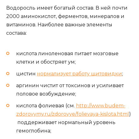
Водоросль имеет богатый состав. В ней почти
2000 аминокислот, ферментов, минералов и
витаминов. Наиболее важные элементы
состава:
кислота линоленовая питает мозговые
клетки и обостряет ум;
цистин
нормализует работу щитовидки
;
аргинин чистит от токсинов и усиливает
половое возбуждение;
кислота фолиевая (см.
http://www.budem-
zdorovymy.ru/zdorovye/folievaya-kislota.html
)
поддерживает нормальный уровень
гемоглобина;