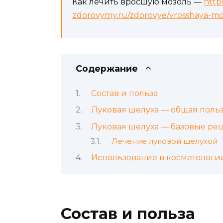
Как лечить вросшую мозоль —
http
zdorovymy.ru/zdorovye/vrosshaya-mo
Содержание
Состав и польза
Луковая шелуха — общая поль
Луковая шелуха — базовые ре
Лечение луковой шелухой
Использование в косметологи
Состав и польза