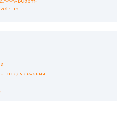
s://www.budem-
zol.html
за
цепты для лечения
и