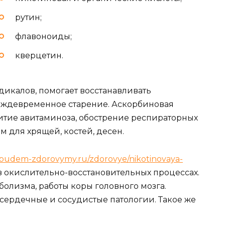
рутин;
флавоноиды;
кверцетин.
дикалов, помогает восстанавливать
еждевременное старение. Аскорбиновая
итие авитаминоза, обострение респираторных
м для хрящей, костей, десен.
.budem-zdorovymy.ru/zdorovye/nikotinovaya-
 в окислительно-восстановительных процессах.
олизма, работы коры головного мозга.
сердечные и сосудистые патологии. Такое же