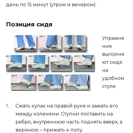
день по 15 минут (утром и вечером).
Позиция сидя
Упражне
ния
выполня
ют сидя
на
удобном
стуле:
Сжать кулак на правой руке и зажать его
между коленями. Ступни поставить на
ребро, внутреннюю часть поднять вверх, а
верхнюю – прижать к полу.