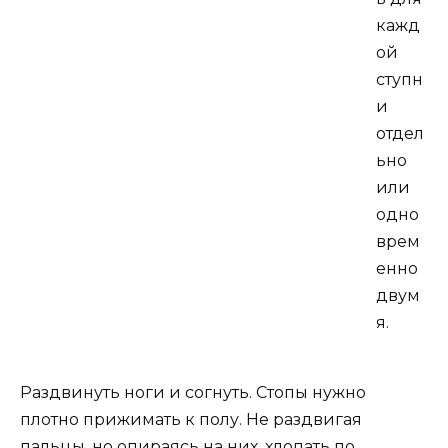
кажд
ой
ступн
и
отдел
ьно
или
одно
врем
енно
двум
я.
Раздвинуть ноги и согнуть. Стопы нужно
плотно прижимать к полу. Не раздвигая
пальцы, но опираясь на них, хлопать по