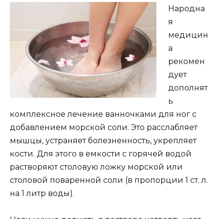
Народна
я
медицин
а
рекомен
дует
дополнят
ь
комплексное лечение ванночками для ног с
добавлением морской соли. Это расслабляет
мышцы, устраняет болезненность, укрепляет
кости. Для этого в емкости с горячей водой
растворяют столовую ложку морской или
столовой поваренной соли (в пропорции 1 ст. л.
на 1 литр воды).