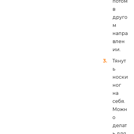
потом
в
друго
м
напра
влен
ии.
Тянут
ь
носки
ног
на
себя.
Можн
о
делат
ь для