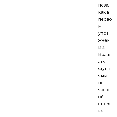
поза,
как в
перво
м
упра
жнен
ии.
Вращ
ать
ступн
ями
по
часов
ой
стрел
ке,