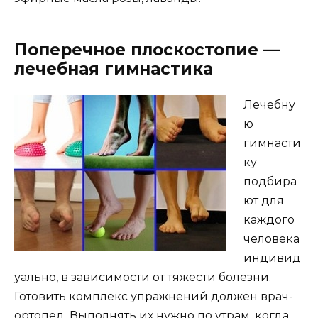
Поперечное плоскостопие —
лечебная гимнастика
Лечебну
ю
гимнасти
ку
подбира
ют для
каждого
человека
индивид
уально, в зависимости от тяжести болезни.
Готовить комплекс упражнений должен врач-
ортопед. Выполнять их нужно по утрам, когда