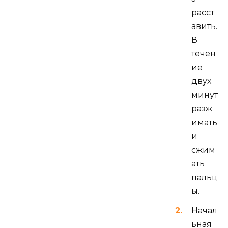
расст
авить.
В
течен
ие
двух
минут
разж
имать
и
сжим
ать
пальц
ы.
Начал
ьная