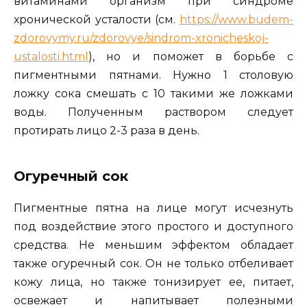
витаминами организм при синдроме
хронической усталости (см.
https://www.budem-
zdorovymy.ru/zdorovye/sindrom-xronicheskoj-
ustalosti.html
), но и поможет в борьбе с
пигментными пятнами. Нужно 1 столовую
ложку сока смешать с 10 такими же ложками
воды. Полученным раствором следует
протирать лицо 2-3 раза в день.
Огуречный сок
Пигментные пятна на лице могут исчезнуть
под воздействие этого простого и доступного
средства. Не меньшим эффектом обладает
также огуречный сок. Он не только отбеливает
кожу лица, но также тонизирует ее, питает,
освежает и напитывает полезными