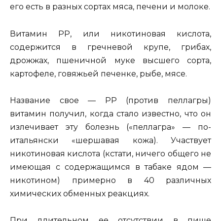
его есть в разных сортах мяса, печени и молоке.
Витамин PP, или никотиновая кислота,
содержится в гречневой крупе, грибах,
дрожжах, пшеничной муке высшего сорта,
картофеле, говяжьей печенке, рыбе, мясе.
Название свое — PP (против пеллагры)
витамин получил, когда стало известно, что он
излечивает эту болезнь («пеллаг­ра» — по-
итальянски «шершавая кожа). Участвует
никоти­новая кислота (кстати, ничего общего не
имеющая с содержа­щимся в табаке ядом —
никотином) примерно в 40 различ­ных
химических обменных реакциях.
При длительном ее отсут­ствии в пище