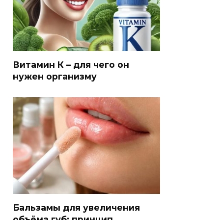
Витамин К – для чего он
нужен организму
Бальзамы для увеличения
объёма губ: принцип