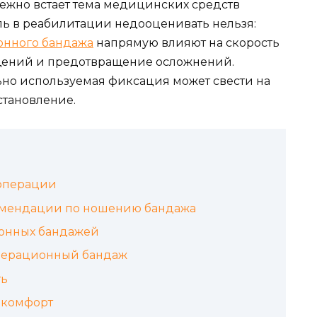
ежно встает тема медицинских средств
ль в реабилитации недооценивать нельзя:
онного бандажа
напрямую влияют на скорость
щений и предотвращение осложнений.
но используемая фиксация может свести на
становление.
 операции
омендации по ношению бандажа
онных бандажей
операционный бандаж
ть
 комфорт