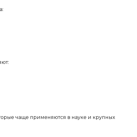
а:
яют:
торые чаще применяются в науке и крупных