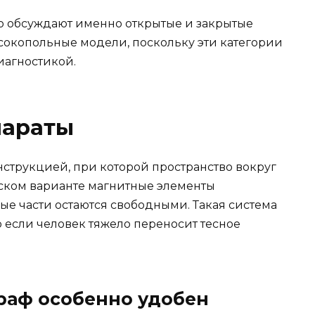
о обсуждают именно открытые и закрытые
ысокопольные модели, поскольку эти категории
иагностикой.
параты
нструкцией, при которой пространство вокруг
еском варианте магнитные элементы
вые части остаются свободными. Такая система
 если человек тяжело переносит тесное
раф особенно удобен