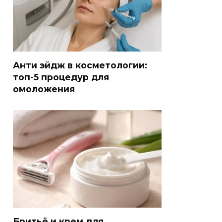
Анти эйдж в косметологии:
топ-5 процедур для
омоложения
Бритьё и крем для