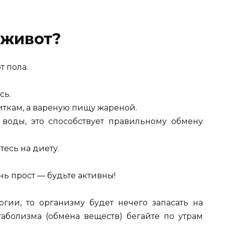
 живот?
т пола.
сь.
иткам, а вареную пищу жареной.
 воды, это способствует правильному обмену
тесь на диету.
ень прост — будьте активны!
ргии, то организму будет нечего запасать на
таболизма (обмена веществ) бегайте по утрам