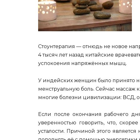
Стоунтерапия — отнюдь не новое на
4 тысяч лет назад китайские врачев
успокоения напряжённых мышц.
У индейских женщин было принято 
менструальную боль. Сейчас массаж 
многие болезни цивилизации: ВСД, о
Если после окончания рабочего дня
уверенностью говорить, что, скоре
усталости. Причиной этого является
пополнять её с помощью энергетики 