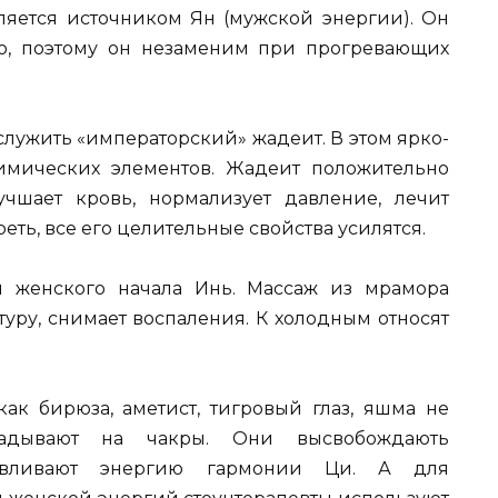
вляется источником Ян (мужской энергии). Он
о, поэтому он незаменим при прогревающих
служить «императорский» жадеит. В этом ярко-
имических элементов. Жадеит положительно
учшает кровь, нормализует давление, лечит
еть, все его целительные свойства усилятся.
 женского начала Инь. Массаж из мрамора
туру, снимает воспаления. К холодным относят
к бирюза, аметист, тигровый глаз, яшма не
адывают на чакры. Они высвобождають
навливают энергию гармонии Ци. А для