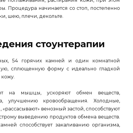
е поглаживания, растирания кожи, при этом
ы. Процедура начинается со стоп, постепенно
ки, шею, плечи, декольте.
едения стоунтерапии
ных, 54 горячих камней и один комнатной
ную, сплющенную форму с идеально гладкой
 кожу.
вуют на мышцы, ускоряют обмен веществ,
в, улучшению кровообращения. Холодные,
, «рассасывают» венозный застой, способствуют
ыстрому выведению продуктов обмена веществ.
амней способствует закаливанию организма,