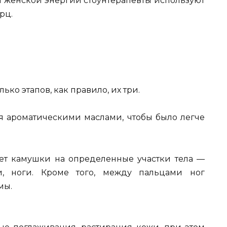
 женской энергий стоунтерапевты используют
рц.
ько этапов, как правило, их три.
ся ароматическими маслами, чтобы было легче
ет камушки на определенные участки тела —
и, ноги. Кроме того, между пальцами ног
мы.