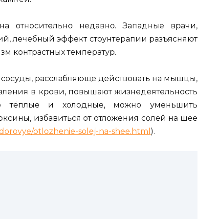
на относительно недавно. Западные врачи,
ий, лечебный эффект стоунтерапии разъясняют
м контрастных температур.
 сосуды, расслабляюще действовать на мышцы,
вления в крови, повышают жизнедеятельность
о тёплые и холодные, можно уменьшить
оксины, избавиться от отложения солей на шее
orovye/otlozhenie-solej-na-shee.html
).