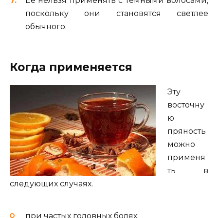
Ее нельзя применять с темными волосами,
поскольку они становятся светлее
обычного.
Когда применяется
Эту
восточну
ю
пряность
можно
применя
ть в
следующих случаях.
при частых головных болях;