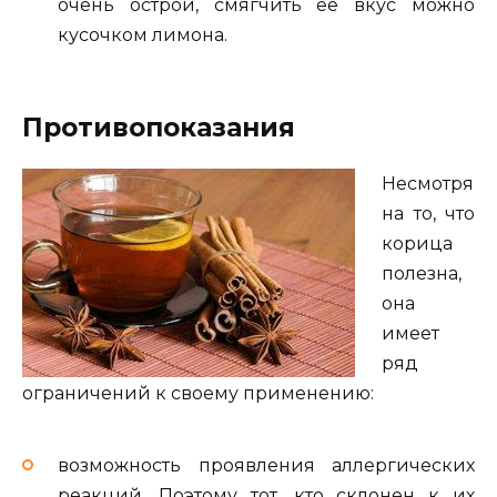
очень острой, смягчить ее вкус можно
кусочком лимона.
Противопоказания
Несмотря
на то, что
корица
полезна,
она
имеет
ряд
ограничений к своему применению:
возможность проявления аллергических
реакций. Поэтому тот, кто склонен к их