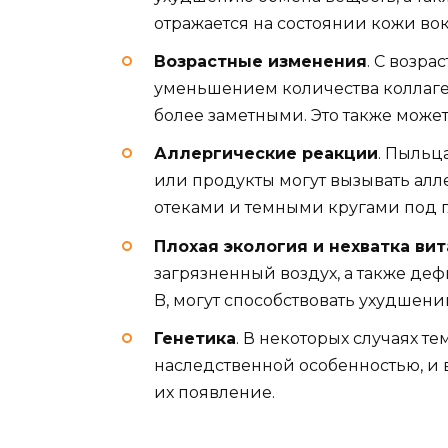
отражается на состоянии кожи вокр
Возрастные изменения
. С возра
уменьшением количества коллаге
более заметными. Это также може
Аллергические реакции
. Пыльц
или продукты могут вызывать ал
отеками и темными кругами под г
Плохая экология и нехватка ви
загрязненный воздух, а также де
B, могут способствовать ухудшени
Генетика
. В некоторых случаях т
наследственной особенностью, и в
их появление.