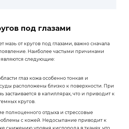
угов под глазами
ет мазь от кругов под глазами, важно сначала
х появление. Наиболее частыми причинами
з являются следующие:
 области глаз кожа особенно тонкая и
осуды расположены близко к поверхности. При
застаивается в капиллярах, что и приводит к
емных кругов.
вие полноценного отдыха и стрессовые
роблемы с кожей. Недосыпание приводит к
же снижению уровня кислорода в тканях, что